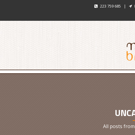
223 759 685
|
UNC
All posts fro