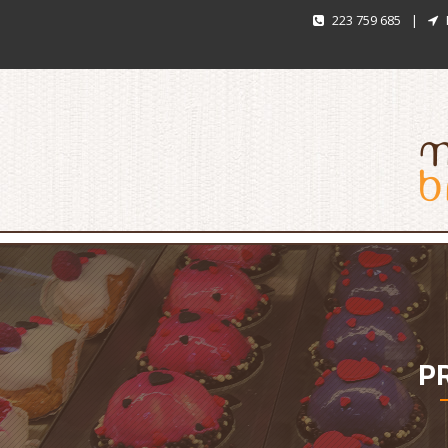
223 759 685
|
P