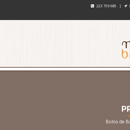
223 759 685
|
P
Bolos de B