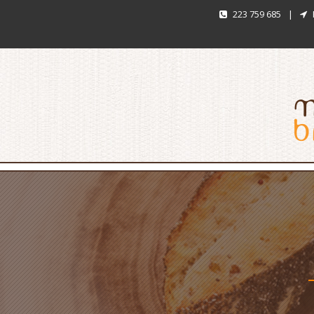
223 759 685
|