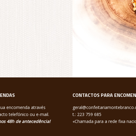
ENDAS
CONTACTOS PARA ENCOME
sua encomenda através
geral@confeitariamontebranco
cto telefónico ou e-mail.
t.: 223 759 685
os 48h de antecedência!
«Chamada para a rede fixa naci