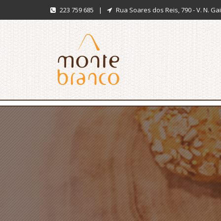
223 759 685
|
Rua Soares dos Reis, 790 - V. N. Ga