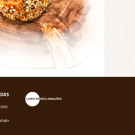
NDAS
.com
onal»