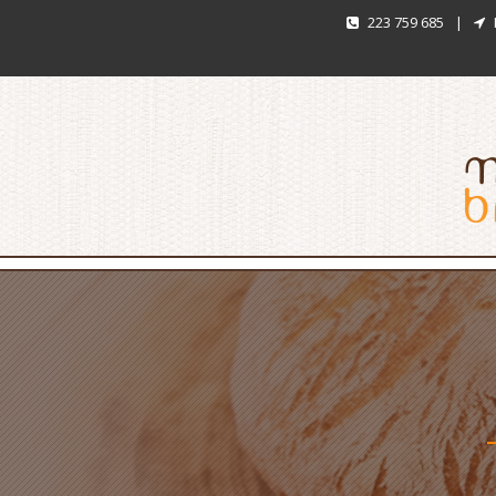
223 759 685
|