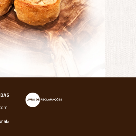
NDAS
.com
onal»