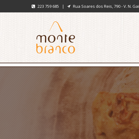
223 759 685
|
Rua Soares dos Reis, 790 - V. N. Ga