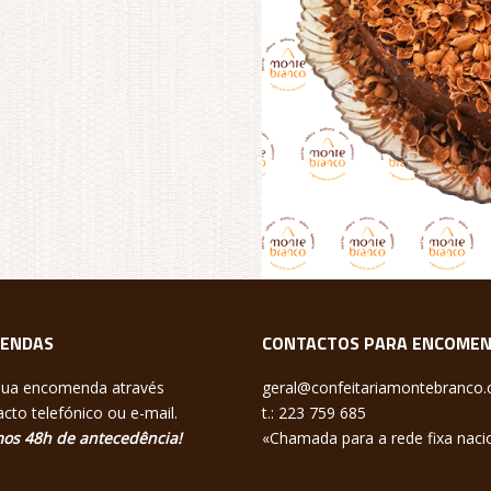
ENDAS
CONTACTOS PARA ENCOME
sua encomenda através
geral@confeitariamontebranco
cto telefónico ou e-mail.
t.: 223 759 685
os 48h de antecedência!
«Chamada para a rede fixa naci