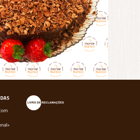
NDAS
.com
onal»