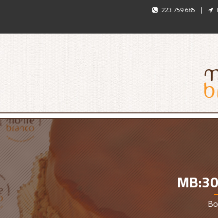
223 759 685
|
MB:30
Bo