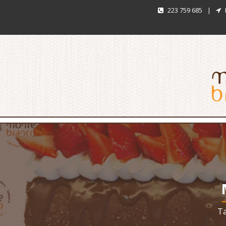
223 759 685
|
Ta