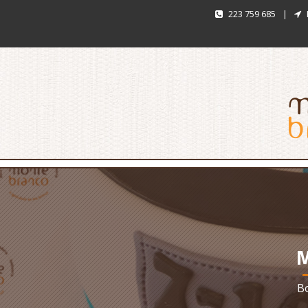
223 759 685
|
M
Bo