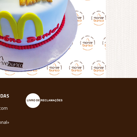
NDAS
.com
onal»