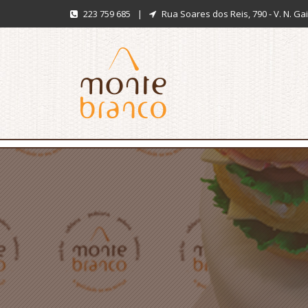
223 759 685
|
Rua Soares dos Reis, 790 - V. N. Ga