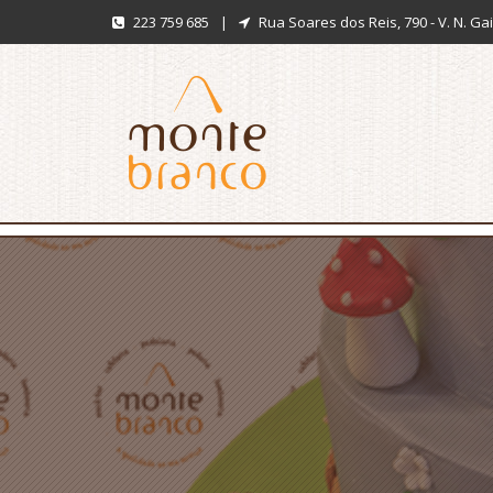
223 759 685
|
Rua Soares dos Reis, 790 - V. N. Ga