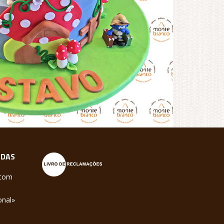
NDAS
.com
onal»