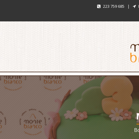
223 759 685
|
Bo