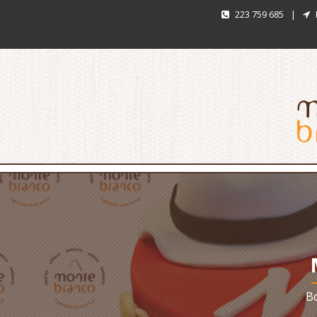
223 759 685
|
Bo